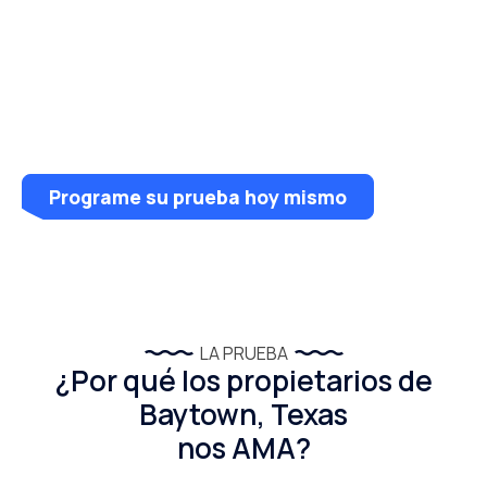
Sin envíos por correo: ¡resultados rápidos!
Pruebe cualquier grifo de su casa
NUEVAS opciones flexibles de recogida de
muestras
Programe su prueba hoy mismo
LA PRUEBA
¿Por qué los propietarios de
Baytown, Texas
nos AMA?