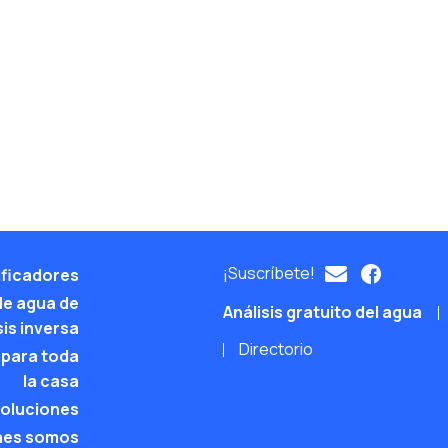
¡Suscríbete!
ificadores
 de agua de
Análisis gratuito del agua
is inversa
Directorio
 para toda
la casa
soluciones
nes somos