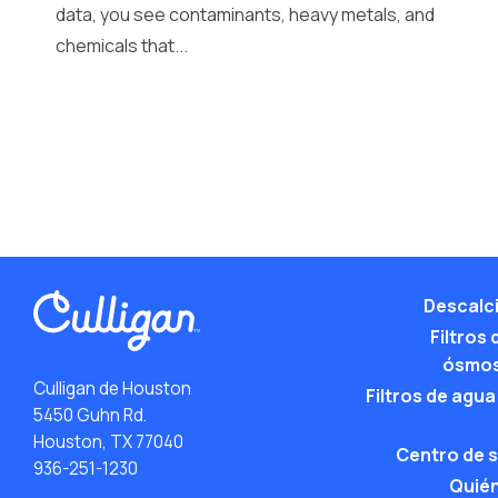
data, you see contaminants, heavy metals, and
chemicals that...
Descalc
Filtros
ósmos
Culligan de Houston
Filtros de agua
5450 Guhn Rd.
Houston, TX 77040
Centro de 
936-251-1230
Quié